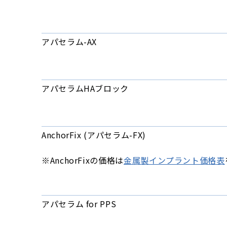
アパセラム-AX
アパセラムHAブロック
AnchorFix (アパセラム-FX)
※AnchorFixの価格は
金属製インプラント価格表
アパセラム for PPS